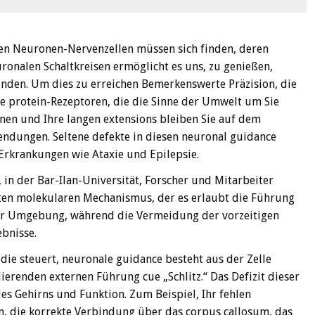
en Neuronen-Nervenzellen müssen sich finden, deren
ronalen Schaltkreisen ermöglicht es uns, zu genießen,
inden. Um dies zu erreichen Bemerkenswerte Präzision, die
e protein-Rezeptoren, die die Sinne der Umwelt um Sie
nen und Ihre langen extensions bleiben Sie auf dem
endungen. Seltene defekte in diesen neuronal guidance
Erkrankungen wie Ataxie und Epilepsie.
, in der Bar-Ilan-Universität, Forscher und Mitarbeiter
ten molekularen Mechanismus, der es erlaubt die Führung
hrer Umgebung, während die Vermeidung der vorzeitigen
ebnisse.
 die steuert, neuronale guidance besteht aus der Zelle
erenden externen Führung cue „Schlitz.“ Das Defizit dieser
des Gehirns und Funktion. Zum Beispiel, Ihr fehlen
en, die korrekte Verbindung über das corpus callosum, das