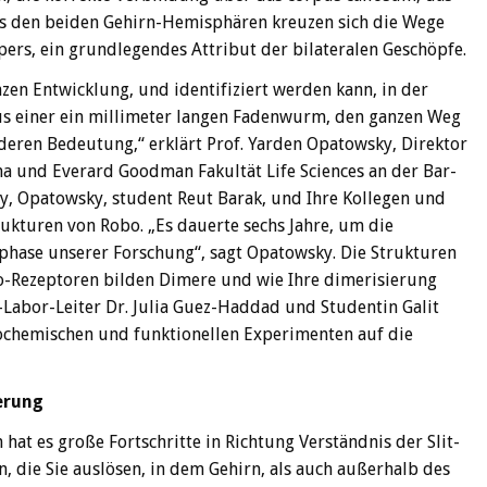
us den beiden Gehirn-Hemisphären kreuzen sich die Wege
ers, ein grundlegendes Attribut der bilateralen Geschöpfe.
nzen Entwicklung, und identifiziert werden kann, in der
aus einer ein millimeter langen Fadenwurm, den ganzen Weg
 deren Bedeutung,“ erklärt Prof. Yarden Opatowsky, Direktor
ina und Everard Goodman Fakultät Life Sciences an der Bar-
phy, Opatowsky, student Reut Barak, und Ihre Kollegen und
ukturen von Robo. „Es dauerte sechs Jahre, um die
 phase unserer Forschung“, sagt Opatowsky. Die Strukturen
bo-Rezeptoren bilden Dimere und wie Ihre dimerisierung
d-Labor-Leiter Dr. Julia Guez-Haddad und Studentin Galit
iochemischen und funktionellen Experimenten auf die
erung
hat es große Fortschritte in Richtung Verständnis der Slit-
 die Sie auslösen, in dem Gehirn, als auch außerhalb des