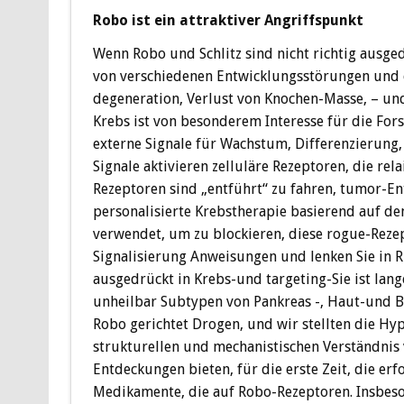
Robo ist ein attraktiver Angriffspunkt
Wenn Robo und Schlitz sind nicht richtig ausged
von verschiedenen Entwicklungsstörungen und 
degeneration, Verlust von Knochen-Masse, – un
Krebs ist von besonderem Interesse für die Fors
externe Signale für Wachstum, Differenzierung,
Signale aktivieren zelluläre Rezeptoren, die rela
Rezeptoren sind „entführt“ zu fahren, tumor-E
personalisierte Krebstherapie basierend auf de
verwendet, um zu blockieren, diese rogue-Rezep
Signalisierung Anweisungen und lenken Sie in 
ausgedrückt in Krebs-und targeting-Sie ist lang
unheilbar Subtypen von Pankreas -, Haut-und Br
Robo gerichtet Drogen, und wir stellten die Hy
strukturellen und mechanistischen Verständnis
Entdeckungen bieten, für die erste Zeit, die e
Medikamente, die auf Robo-Rezeptoren. Insbeson