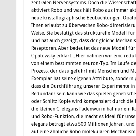
zentralen Nervensystems. Doch die Wissenschaftl
aktiviert Robo und was hält Robo aus immer akti
neue kristallographische Beobachtungen, Opato
Ihnen erlaubt zu überwachen Robo-dimerisierung
Weise, Sie bestätigt das strukturelle Modell fü
und hat auch gezeigt, dass der gleiche Mechani
Rezeptoren. Aber bedeutet das neue Modell für 
Opatowsky erklärt: „Hier nahmen wir eine reduk
von einem bestimmten neuron-Typ. Im Laufe der
Prozess, der dazu geführt mit Menschen und Mä
Exemplar hat seine eigenen Attribute, sondern 
dass die Durchführung unserer Experimente in 
Redundanz sein kann wie das spielen genetische
oder Schlitz Kopie wird kompensiert durch die 
die kleinen C. elegans Fadenwurm hat nur ein Rob
und Robo-Funktion, die macht es ideal für unse
elegans beträgt etwa 500 Millionen Jahren, und
auf eine ähnliche Robo molekularen Mechanism