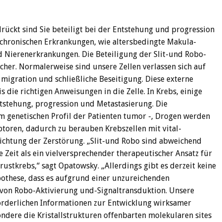
rückt sind Sie beteiligt bei der Entstehung und progression
chronischen Erkrankungen, wie altersbedingte Makula-
d Nierenerkrankungen. Die Beteiligung der Slit-und Robo-
cher. Normalerweise sind unsere Zellen verlassen sich auf
 migration und schließliche Beseitigung. Diese externe
is die richtigen Anweisungen in die Zelle. In Krebs, einige
ntstehung, progression und Metastasierung. Die
m genetischen Profil der Patienten tumor -, Drogen werden
toren, dadurch zu berauben Krebszellen mit vital-
Richtung der Zerstörung. „Slit-und Robo sind abweichend
e Zeit als ein vielversprechender therapeutischer Ansatz für
ustkrebs,“ sagt Opatowsky. „Allerdings gibt es derzeit keine
pothese, dass es aufgrund einer unzureichenden
 von Robo-Aktivierung und-Signaltransduktion. Unsere
rforderlichen Informationen zur Entwicklung wirksamer
dere die Kristallstrukturen offenbarten molekularen sites