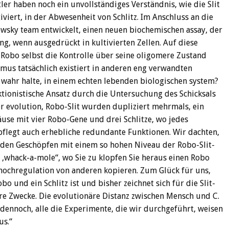
er haben noch ein unvollständiges Verständnis, wie die Slit
viert, in der Abwesenheit von Schlitz. Im Anschluss an die
wsky team entwickelt, einen neuen biochemischen assay, der
, wenn ausgedrückt in kultivierten Zellen. Auf diese
r Robo selbst die Kontrolle über seine oligomere Zustand
smus tatsächlich existiert in anderen eng verwandten
wahr halte, in einem echten lebenden biologischen system?
tionistische Ansatz durch die Untersuchung des Schicksals
 evolution, Robo-Slit wurden dupliziert mehrmals, ein
use mit vier Robo-Gene und drei Schlitze, wo jedes
pflegt auch erhebliche redundante Funktionen. Wir dachten,
den Geschöpfen mit einem so hohen Niveau der Robo-Slit-
 ‚whack-a-mole“, wo Sie zu klopfen Sie heraus einen Robo
hochregulation von anderen kopieren. Zum Glück für uns,
o und ein Schlitz ist und bisher zeichnet sich für die Slit-
re Zwecke. Die evolutionäre Distanz zwischen Mensch und C.
 dennoch, alle die Experimente, die wir durchgeführt, weisen
us.“